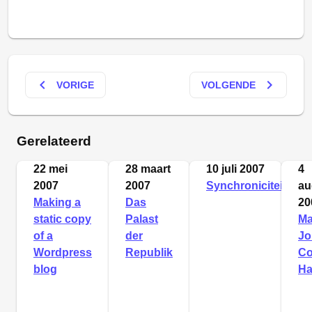
keyboard_arrow_left
keyboard_arrow_right
VORIGE
VOLGENDE
Gerelateerd
22 mei
28 maart
10 juli 2007
4
2007
2007
Synchroniciteit
au
Making a
Das
20
static copy
Palast
M
of a
der
Jo
Wordpress
Republik
Co
blog
Ha