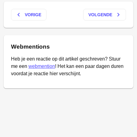
keyboard_arrow_left
keyboard_arrow_right
VORIGE
VOLGENDE
Webmentions
Heb je een reactie op dit artikel geschreven? Stuur
me een
webmention
! Het kan een paar dagen duren
voordat je reactie hier verschijnt.