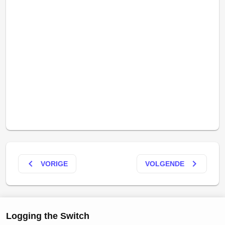
keyboard_arrow_left
keyboard_arrow_right
VORIGE
VOLGENDE
Logging the Switch