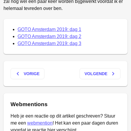
zal nog wel een paar keer worden bijgewerkt voordat ik er
helemaal tevreden over ben.
GOTO Amsterdam 2019: dag 1
GOTO Amsterdam 2019: dag 2
GOTO Amsterdam 2019: dag 3
keyboard_arrow_left
keyboard_arrow_right
VORIGE
VOLGENDE
Webmentions
Heb je een reactie op dit artikel geschreven? Stuur
me een
webmention
! Het kan een paar dagen duren
voordat je reactie hier verschijnt.