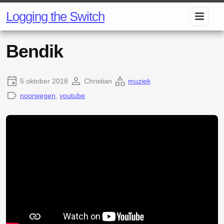
Logging the Switch
Bendik
5 oktober 2018
Christian
muziek
noorwegen
,
youtube