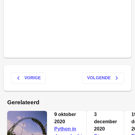
keyboard_arrow_left
keyboard_arrow_right
VORIGE
VOLGENDE
Gerelateerd
9 oktober
3
1
2020
december
d
Python in
2020
2