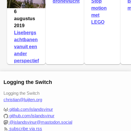
dronevlucht
Stop
B
motion
m
6
met
augustus
LEGO
2019
Lisebergs
achtbanen
vanuit een
ander
perspectief
Logging the Switch
Logging the Switch
christian@luijten.org
gitlab.com/islandsvinur
github.com/islandsvinur
@islandsvinur@mastodon.social
subscribe via rss