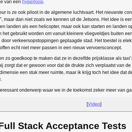
ie van een
hyperloop
.
ur is ze ook piloot in de algemene luchtvaart. Het nieuwste con
”, maar dan niet zoals we kennen uit de Jetsons. Het idee is ee
n en landen als een helicopter, maar ook kan starten en landen 
het gebruikt worden om vanuit kleinere vliegveldjes buiten een 
door verkeersopstoppingen geplaagde stad. Het toestel is elek
offen echt niet meer passen in een nieuw vervoersconcept.
gen zo goedkoop te maken dat ze in dezelfde prijsklasse als tax
ij zorgt dat er gewoon voor dat de drukte zich verplaatst van de
e dimensie een stuk meer ruimte, maar ik krijg toch het idee dat 
.
nteressant onderwerp waar we in de toekomst zeker meer van ga
[
Video
]
Full Stack Acceptance Tests