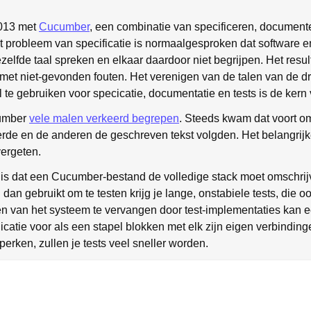
2013 met
Cucumber
, een combinatie van specificeren, document
 probleem van specificatie is normaalgesproken dat software e
ezelfde taal spreken en elkaar daardoor niet begrijpen. Het resul
met niet-gevonden fouten. Het verenigen van de talen van de dri
l te gebruiken voor specicatie, documentatie en tests is de ker
cumber
vele malen verkeerd begrepen
. Steeds kwam dat voort o
teerde en de anderen de geschreven tekst volgden. Het belangrij
ergeten.
s dat een Cucumber-bestand de volledige stack moet omschrijve
 dan gebruikt om te testen krijg je lange, onstabiele tests, die 
n van het systeem te vervangen door test-implementaties kan ee
icatie voor als een stapel blokken met elk zijn eigen verbindingen
erken, zullen je tests veel sneller worden.