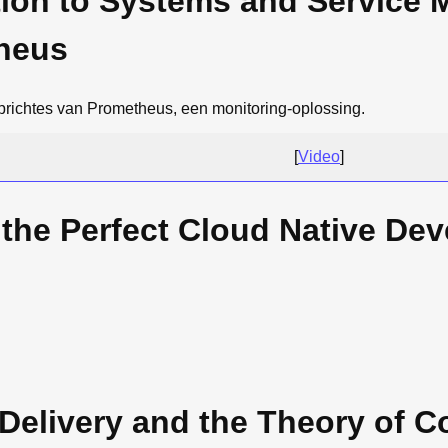
tion to Systems and Service 
heus
oprichtes van Prometheus, een monitoring-oplossing.
[
Video
]
 the Perfect Cloud Native Dev
Delivery and the Theory of C