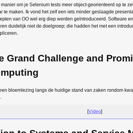
 manier om je Selenium tests meer object-georienteerd op te zet
r te maken. Ik vond het zelf een iets minder geslaagde presenta
ncepten van OO wel erg diep werden geïntroduceerd. Software e
ren duidelijk niet de doelgroep; die hadden het met een introdu
pliceren.
e Grand Challenge and Promi
mputing
 een bloemlezing langs de huidige stand van zaken rondom kw
.
[
Video
]