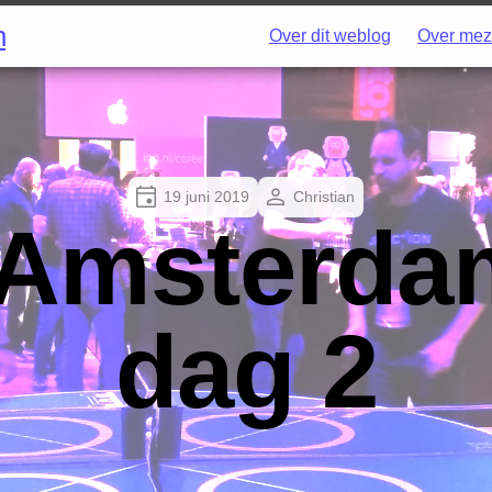
h
Over dit weblog
Over mez
19 juni 2019
Christian
Amsterdam
dag 2