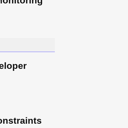
Monitoring
eloper
onstraints