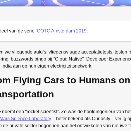
deel van de serie:
GOTO Amsterdam 2019
.
we vliegende auto’s, vliegensvlugge acceptatietests, testen m
ing, buzzwords bingo bij “Cloud Native” “Developer Experience
 India aan op hun eigen electriciteitsnetwerk.
om Flying Cars to Humans on
ansportation
e noemt een “rocket scientist”. Ze was de hoofdingenieur van he
Mars Science Laboratory
– beter bekend als Curiosity – veilig
in de private sector begonnen aan het ontwikkelen van nieuwe 