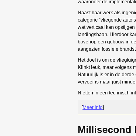
waaronder de implementat
Naast haar werk als ingenie
categorie “vliegende auto’s
wat verticaal kan opstijge
landingsbaan. Hierdoor kan 
bovenop een gebouw in de 
aangezien fossiele brandst
Het doel is om de vliegtui
Klinkt leuk, maar volgens m
Natuurlijk is er in de derd
vervoer is maar juist minder
Niettemin een technisch i
[
Meer info
]
Millisecond 