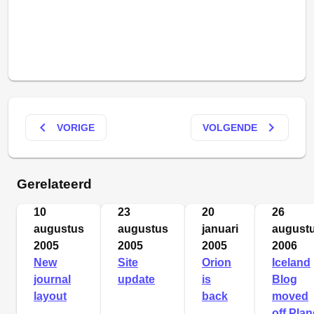
keyboard_arrow_left
keyboard_arrow_right
VORIGE
VOLGENDE
Gerelateerd
10
23
20
26
augustus
augustus
januari
august
2005
2005
2005
2006
New
Site
Orion
Iceland
journal
update
is
Blog
layout
back
moved
off Plan