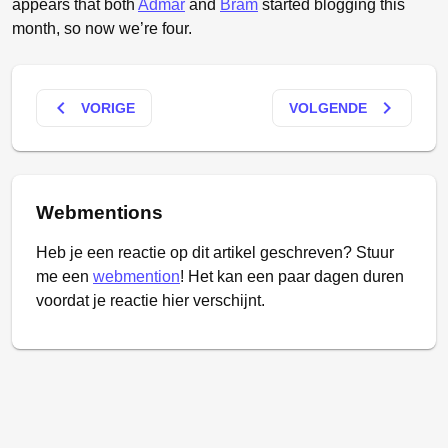
appears that both
Admar
and
Bram
started blogging this
month, so now we’re four.
keyboard_arrow_left
keyboard_arrow_right
VORIGE
VOLGENDE
Webmentions
Heb je een reactie op dit artikel geschreven? Stuur
me een
webmention
! Het kan een paar dagen duren
voordat je reactie hier verschijnt.