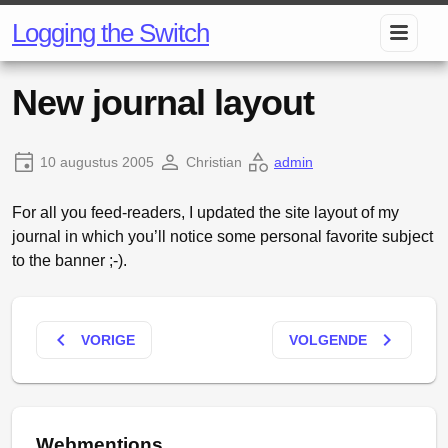
Logging the Switch
New journal layout
10 augustus 2005
Christian
admin
For all you feed-readers, I updated the site layout of my
journal in which you’ll notice some personal favorite subject
to the banner ;-).
keyboard_arrow_left
keyboard_arrow_right
VORIGE
VOLGENDE
Webmentions