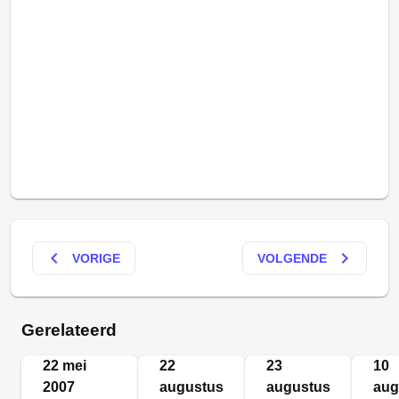
keyboard_arrow_left
keyboard_arrow_right
VORIGE
VOLGENDE
Gerelateerd
22 mei
22
23
10
2007
augustus
augustus
aug