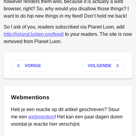
however renders them well, because it is actually a web
browser, right? So, why would you disallow those things? I
want to do hip new things in my feed! Don’t hold me back!
So I ask of you, readers subscribed via Planet Luon, add
http://ijsland.luijten.org/feed/
to your readers. The site is now
removed from Planet Luon.
keyboard_arrow_left
keyboard_arrow_right
VORIGE
VOLGENDE
Webmentions
Heb je een reactie op dit artikel geschreven? Stuur
me een
webmention
! Het kan een paar dagen duren
voordat je reactie hier verschijnt.