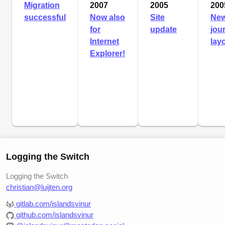
Migration
2007
2005
200
successful
Now also
Site
Ne
for
update
jou
Internet
lay
Explorer!
Logging the Switch
Logging the Switch
christian@luijten.org
gitlab.com/islandsvinur
github.com/islandsvinur