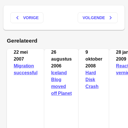
keyboard_arrow_left
keyboard_arrow_right
VORIGE
VOLGENDE
Gerelateerd
22 mei
26
9
28 ja
2007
augustus
oktober
2009
Migration
2006
2008
React
successful
Iceland
Hard
vern
Blog
Disk
moved
Crash
off Planet