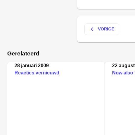
keyboard_arrow_left
VORIGE
Gerelateerd
28 januari 2009
22 august
Reacties vernieuwd
Now also f