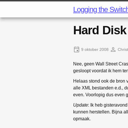
Logging the Switc
Hard Disk
9 oktober 2008
Chris
Nee, geen Wall Street Crash
gesloopt voordat ik hem ter
Helaas stond ook de bron v
alle XML bestanden e.d., du
even. Voorlopig dus even g
Update
: Ik heb gisteravon
kunnen herstellen. Bijna all
opmaak.