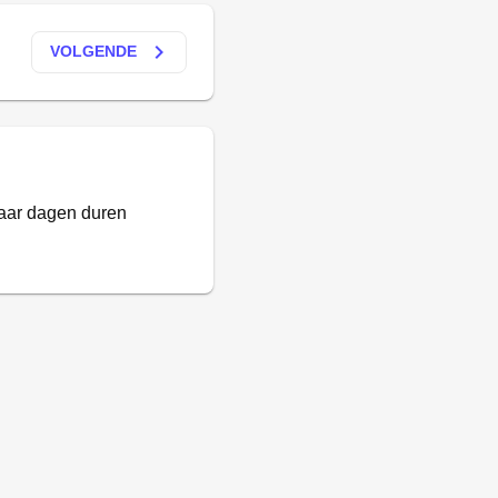
keyboard_arrow_right
VOLGENDE
paar dagen duren