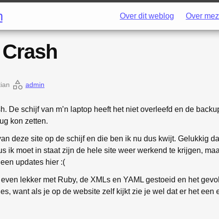
h
Over dit weblog
Over mez
 Crash
tian
admin
. De schijf van m’n laptop heeft het niet overleefd en de backup
ug kon zetten.
an deze site op de schijf en die ben ik nu dus kwijt. Gelukkig 
s ik moet in staat zijn de hele site weer werkend te krijgen, ma
een updates hier :(
d even lekker met Ruby, de XMLs en YAML gestoeid en het gevolg 
es, want als je op de website zelf kijkt zie je wel dat er het een