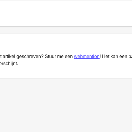
it artikel geschreven? Stuur me een
webmention
! Het kan een 
erschijnt.