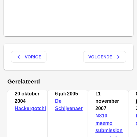
keyboard_arrow_left
keyboard_arrow_right
VORIGE
VOLGENDE
Gerelateerd
20 oktober
6 juli 2005
11
2004
De
november
Hackergotchi
Schijvenaer
2007
N810
maemo
submission