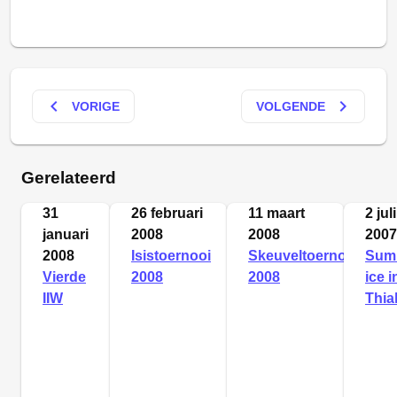
keyboard_arrow_left
keyboard_arrow_right
VORIGE
VOLGENDE
Gerelateerd
31
26 februari
11 maart
2 juli
januari
2008
2008
2007
2008
Isistoernooi
Skeuveltoernooi
Sum
Vierde
2008
2008
ice i
IIW
Thial