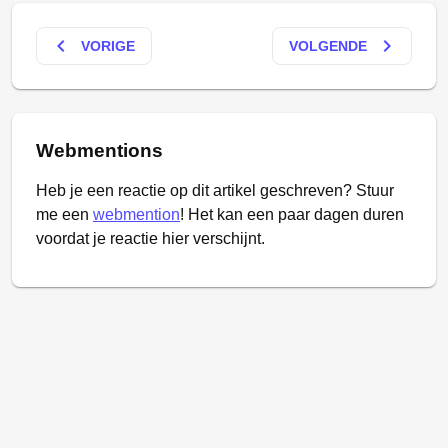
keyboard_arrow_left
keyboard_arrow_right
VORIGE
VOLGENDE
Webmentions
Heb je een reactie op dit artikel geschreven? Stuur
me een
webmention
! Het kan een paar dagen duren
voordat je reactie hier verschijnt.