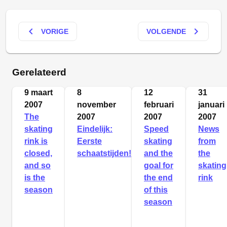
keyboard_arrow_left
keyboard_arrow_right
VORIGE
VOLGENDE
Gerelateerd
9 maart
8
12
31
2007
november
februari
januari
The
2007
2007
2007
skating
Eindelijk:
Speed
News
rink is
Eerste
skating
from
closed,
schaatstijden!
and the
the
and so
goal for
skating
is the
the end
rink
season
of this
season