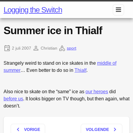
Logging the Switch
Summer ice in Thialf
2 juli 2007
Christian
sport
Strangely weird to stand on ice skates in the
middle of
summer
… Even better to do so in
Thialf
.
Also nice to skate on the “same” ice as
our heroes
did
before us
. It looks bigger on TV though, but then again, what
doesn’t.
keyboard_arrow_left
keyboard_arrow_right
VORIGE
VOLGENDE