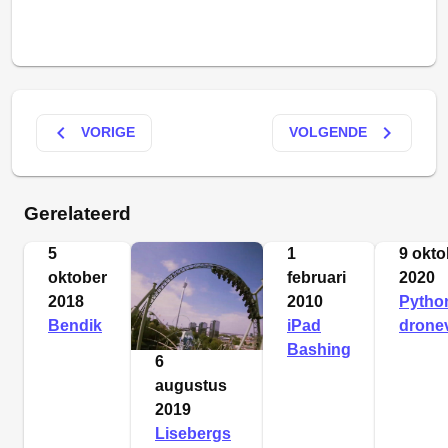
keyboard_arrow_left
keyboard_arrow_right
VORIGE
VOLGENDE
Gerelateerd
5
1
9 okto
oktober
februari
2020
2018
2010
Python
Bendik
iPad
drone
Bashing
6
augustus
2019
Lisebergs