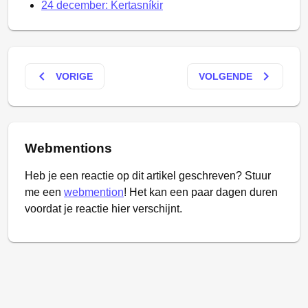
24 december: Kertasníkir
keyboard_arrow_left
keyboard_arrow_right
VORIGE
VOLGENDE
Webmentions
Heb je een reactie op dit artikel geschreven? Stuur
me een
webmention
! Het kan een paar dagen duren
voordat je reactie hier verschijnt.