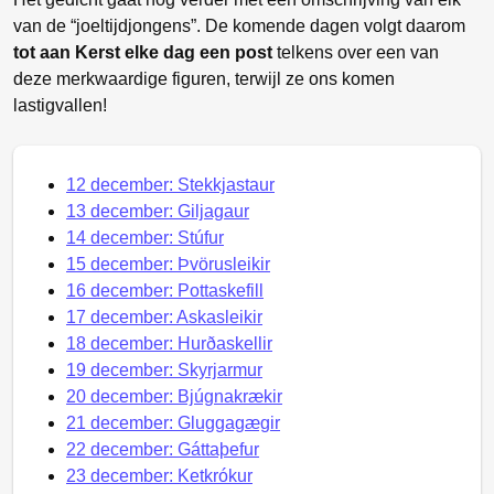
van de “joeltijdjongens”. De komende dagen volgt daarom
tot aan Kerst elke dag een post
telkens over een van
deze merkwaardige figuren, terwijl ze ons komen
lastigvallen!
12 december: Stekkjastaur
13 december: Giljagaur
14 december: Stúfur
15 december: Þvörusleikir
16 december: Pottaskefill
17 december: Askasleikir
18 december: Hurðaskellir
19 december: Skyrjarmur
20 december: Bjúgnakrækir
21 december: Gluggagægir
22 december: Gáttaþefur
23 december: Ketkrókur