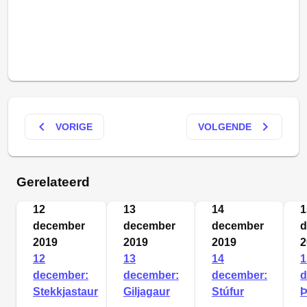
keyboard_arrow_left
keyboard_arrow_right
VORIGE
VOLGENDE
Gerelateerd
12
13
14
1
december
december
december
d
2019
2019
2019
2
12
13
14
1
december:
december:
december:
d
Stekkjastaur
Giljagaur
Stúfur
Þ