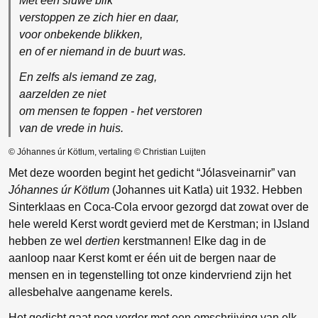
Met een sluwe blik
verstoppen ze zich hier en daar,
voor onbekende blikken,
en of er niemand in de buurt was.
En zelfs als iemand ze zag,
aarzelden ze niet
om mensen te foppen - het verstoren
van de vrede in huis.
© Jóhannes úr Kötlum, vertaling © Christian Luijten
Met deze woorden begint het gedicht “Jólasveinarnir” van
Jóhannes úr Kötlum
(Johannes uit Katla) uit 1932. Hebben
Sinterklaas en Coca-Cola ervoor gezorgd dat zowat over de
hele wereld Kerst wordt gevierd met de Kerstman; in IJsland
hebben ze wel
dertien
kerstmannen! Elke dag in de
aanloop naar Kerst komt er één uit de bergen naar de
mensen en in tegenstelling tot onze kindervriend zijn het
allesbehalve aangename kerels.
Het gedicht gaat nog verder met een omschrijving van elk