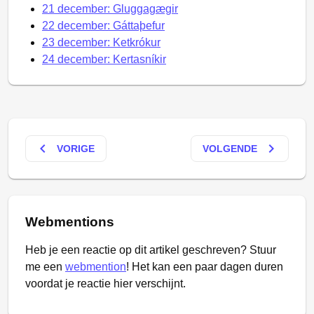
21 december: Gluggagægir
22 december: Gáttaþefur
23 december: Ketkrókur
24 december: Kertasníkir
keyboard_arrow_left
keyboard_arrow_right
VORIGE
VOLGENDE
Webmentions
Heb je een reactie op dit artikel geschreven? Stuur
me een
webmention
! Het kan een paar dagen duren
voordat je reactie hier verschijnt.