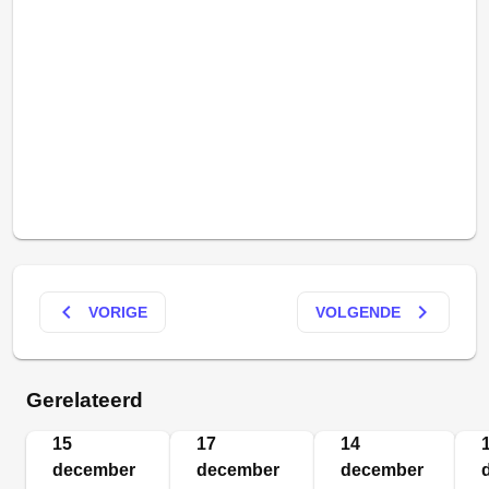
keyboard_arrow_left
keyboard_arrow_right
VORIGE
VOLGENDE
Gerelateerd
15
17
14
december
december
december