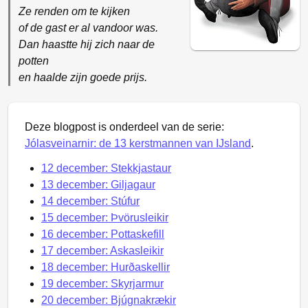
Ze renden om te kijken
of de gast er al vandoor was.
Dan haastte hij zich naar de
potten
en haalde zijn goede prijs.
Deze blogpost is onderdeel van de serie:
Jólasveinarnir: de 13 kerstmannen van IJsland
.
12 december: Stekkjastaur
13 december: Giljagaur
14 december: Stúfur
15 december: Þvörusleikir
16 december: Pottaskefill
17 december: Askasleikir
18 december: Hurðaskellir
19 december: Skyrjarmur
20 december: Bjúgnakrækir