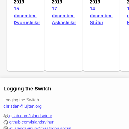
2019
2019
2019
15
17
14
december:
december:
december:
Þvörusleikir
Askasleikir
Stúfur
Logging the Switch
Logging the Switch
christian@luijten.org
gitlab.com/islandsvinur
github.com/islandsvinur
@islandsvinur@mastodon.social