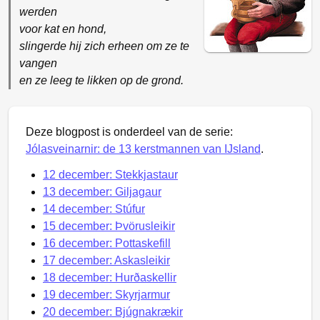
werden
voor kat en hond,
slingerde hij zich erheen om ze te
vangen
en ze leeg te likken op de grond.
Deze blogpost is onderdeel van de serie:
Jólasveinarnir: de 13 kerstmannen van IJsland
.
12 december: Stekkjastaur
13 december: Giljagaur
14 december: Stúfur
15 december: Þvörusleikir
16 december: Pottaskefill
17 december: Askasleikir
18 december: Hurðaskellir
19 december: Skyrjarmur
20 december: Bjúgnakrækir