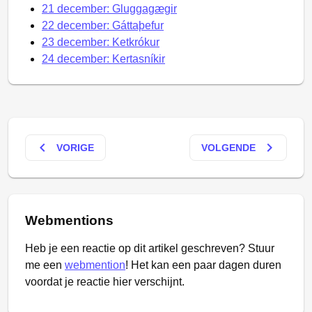
21 december: Gluggagægir
22 december: Gáttaþefur
23 december: Ketkrókur
24 december: Kertasníkir
keyboard_arrow_left
keyboard_arrow_right
VORIGE
VOLGENDE
Webmentions
Heb je een reactie op dit artikel geschreven? Stuur
me een
webmention
! Het kan een paar dagen duren
voordat je reactie hier verschijnt.