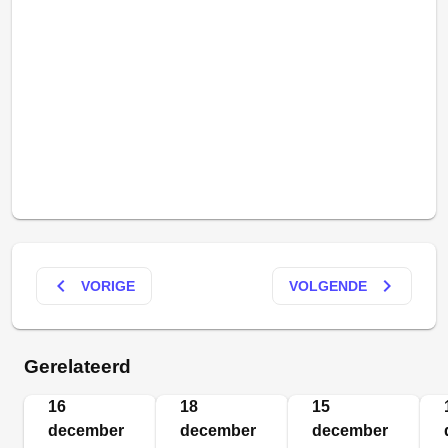
keyboard_arrow_left
keyboard_arrow_right
VORIGE
VOLGENDE
Gerelateerd
16
18
15
december
december
december