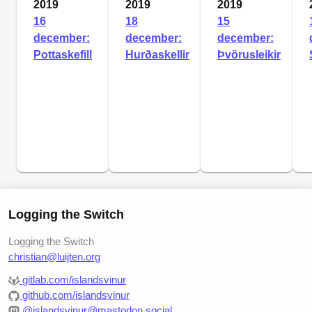
2019
2019
2019
16
18
15
december:
december:
december:
Pottaskefill
Hurðaskellir
Þvörusleikir
Logging the Switch
Logging the Switch
christian@luijten.org
gitlab.com/islandsvinur
github.com/islandsvinur
@islandsvinur@mastodon.social