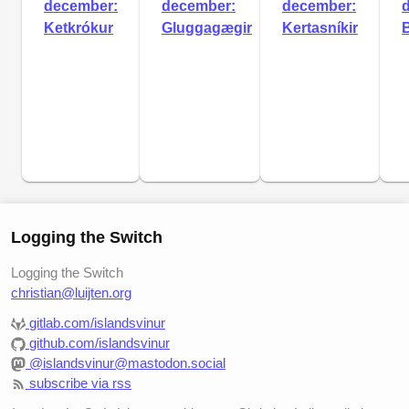
december:
december:
december:
Ketkrókur
Gluggagægir
Kertasníkir
Logging the Switch
Logging the Switch
christian@luijten.org
gitlab.com/islandsvinur
github.com/islandsvinur
@islandsvinur@mastodon.social
subscribe via rss