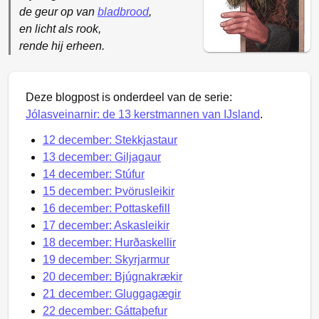
de geur op van
bladbrood
,
en licht als rook,
rende hij erheen.
Deze blogpost is onderdeel van de serie:
Jólasveinarnir: de 13 kerstmannen van IJsland
.
12 december: Stekkjastaur
13 december: Giljagaur
14 december: Stúfur
15 december: Þvörusleikir
16 december: Pottaskefill
17 december: Askasleikir
18 december: Hurðaskellir
19 december: Skyrjarmur
20 december: Bjúgnakrækir
21 december: Gluggagægir
22 december: Gáttaþefur