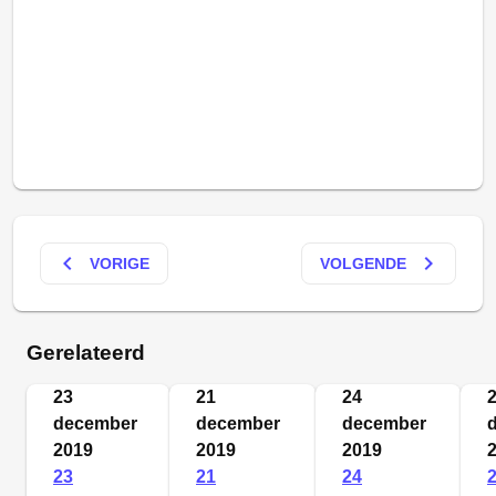
keyboard_arrow_left
keyboard_arrow_right
VORIGE
VOLGENDE
Gerelateerd
23
21
24
december
december
december
2019
2019
2019
23
21
24