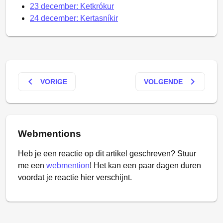
23 december: Ketkrókur
24 december: Kertasníkir
keyboard_arrow_left
keyboard_arrow_right
VORIGE
VOLGENDE
Webmentions
Heb je een reactie op dit artikel geschreven? Stuur
me een
webmention
! Het kan een paar dagen duren
voordat je reactie hier verschijnt.