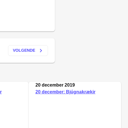
keyboard_arrow_right
VOLGENDE
20 december 2019
r
20 december: Bjúgnakrækir