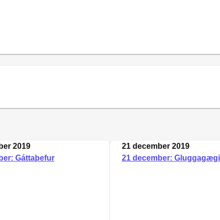
ber 2019
21 december 2019
er: Gáttaþefur
21 december: Gluggagægi