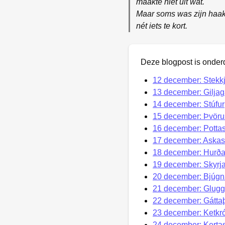
maakte niet uit wat.
Maar soms was zijn haa
nét iets te kort.
Deze blogpost is onder
12 december: Stekkj
13 december: Giljag
14 december: Stúfur
15 december: Þvörus
16 december: Pottask
17 december: Askasl
18 december: Hurðas
19 december: Skyrj
20 december: Bjúgn
21 december: Glug
22 december: Gátta
23 december: Ketkr
24 december: Kertas