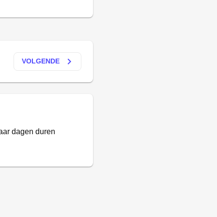
keyboard_arrow_right
VOLGENDE
paar dagen duren