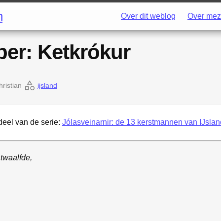
h
Over dit weblog
Over mez
er: Ketkrókur
hristian
ijsland
deel van de serie:
Jólasveinarnir: de 13 kerstmannen van IJslan
 twaalfde,