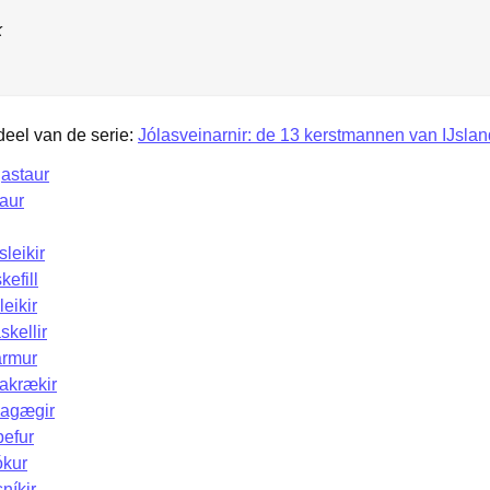
k
deel van de serie:
Jólasveinarnir: de 13 kerstmannen van IJslan
astaur
aur
leikir
efill
eikir
kellir
armur
akrækir
gagægir
þefur
ókur
níkir