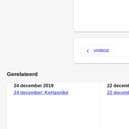
keyboard_arrow_left
VORIGE
Gerelateerd
24 december 2019
22 decem
24 december: Kertasníkir
22 decemb