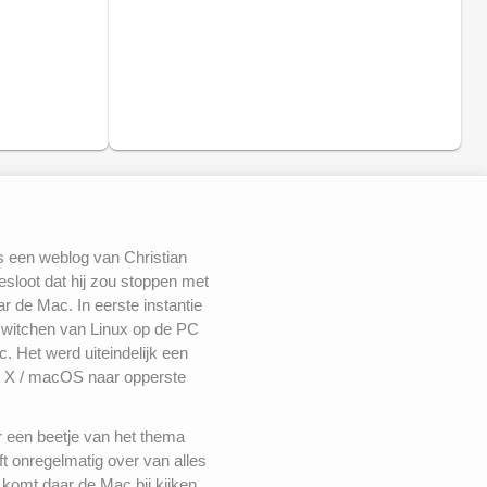
s een weblog van Christian
besloot dat hij zou stoppen met
 de Mac. In eerste instantie
switchen van Linux op de PC
. Het werd uiteindelijk een
 X / macOS naar opperste
r een beetje van het thema
ft onregelmatig over van alles
komt daar de Mac bij kijken.