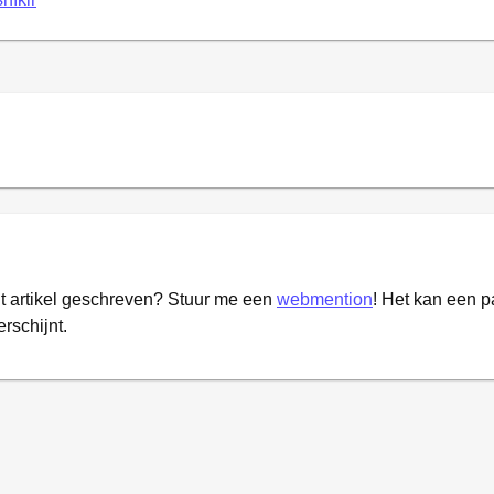
it artikel geschreven? Stuur me een
webmention
! Het kan een 
erschijnt.