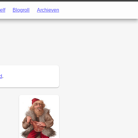
elf
Blogroll
Archieven
d
.