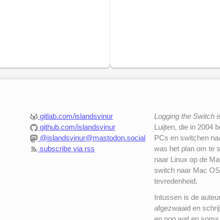
gitlab.com/islandsvinur
Logging the Switch
i
github.com/islandsvinur
Luijten, die in 2004 
@islandsvinur@mastodon.social
PCs en switchen naar
subscribe via rss
was het plan om te 
naar Linux op de Mac
switch naar Mac OS
tevredenheid.
Intussen is de auteu
afgezwaaid en schrij
en nog wat en soms 