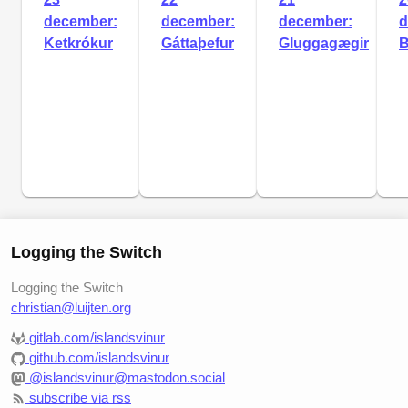
december:
december:
december:
d
Ketkrókur
Gáttaþefur
Gluggagægir
B
Logging the Switch
Logging the Switch
christian@luijten.org
gitlab.com/islandsvinur
github.com/islandsvinur
@islandsvinur@mastodon.social
subscribe via rss