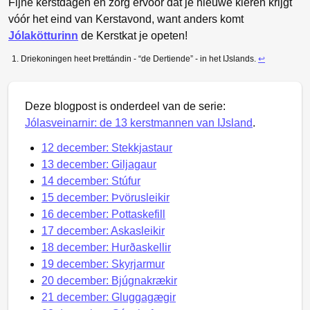
Fijne kerstdagen en zorg ervoor dat je nieuwe kleren krijgt
vóór het eind van Kerstavond, want anders komt
Jólakötturinn
de Kerstkat je opeten!
Driekoningen heet Þrettándin - “de Dertiende” - in het IJslands.
↩
Deze blogpost is onderdeel van de serie:
Jólasveinarnir: de 13 kerstmannen van IJsland
.
12 december: Stekkjastaur
13 december: Giljagaur
14 december: Stúfur
15 december: Þvörusleikir
16 december: Pottaskefill
17 december: Askasleikir
18 december: Hurðaskellir
19 december: Skyrjarmur
20 december: Bjúgnakrækir
21 december: Gluggagægir