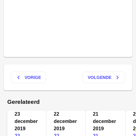
keyboard_arrow_left
keyboard_arrow_right
VORIGE
VOLGENDE
Gerelateerd
23
22
21
2
december
december
december
d
2019
2019
2019
2
23
22
21
2