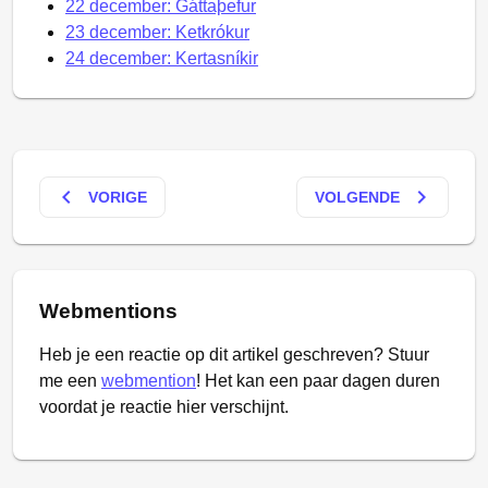
22 december: Gáttaþefur
23 december: Ketkrókur
24 december: Kertasníkir
keyboard_arrow_left
keyboard_arrow_right
VORIGE
VOLGENDE
Webmentions
Heb je een reactie op dit artikel geschreven? Stuur
me een
webmention
! Het kan een paar dagen duren
voordat je reactie hier verschijnt.